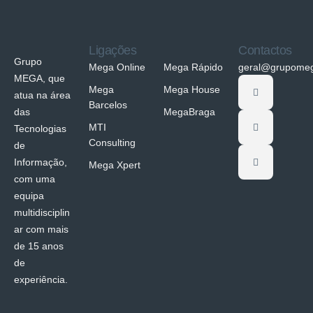
Ligações
Contactos
Grupo
Mega Online
Mega Rápido
geral@grupomeg
MEGA, que
Mega
Mega House
atua na área
Barcelos
das
MegaBraga
MTI
Tecnologias
Consulting
de
Informação,
Mega Xpert
com uma
equipa
multidisciplin
ar com mais
de 15 anos
de
experiência.